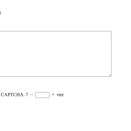
)
load CAPTCHA.
7
−
=
vier